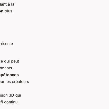
dant à la
on
plus
présente
ce qui peut
endants.
pétences
ur les créateurs
sion 3D qui
fi continu.