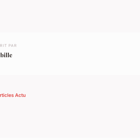
RIT PAR
bille
rticles Actu