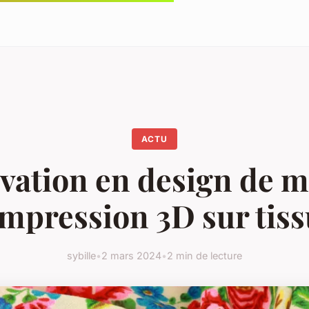
ACTU
vation en design de m
impression 3D sur tis
sybille
•
2 mars 2024
•
2 min de lecture