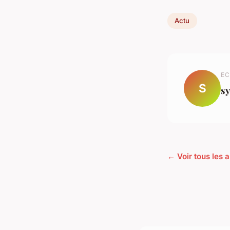
Actu
EC
S
sy
← Voir tous les a