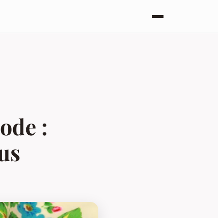
ode :
sus