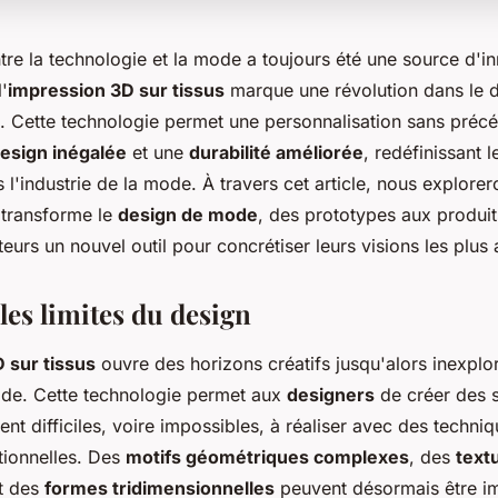
ntre la technologie et la mode a toujours été une source d'i
'
impression 3D sur tissus
marque une révolution dans le 
 Cette technologie permet une personnalisation sans précé
esign inégalée
et une
durabilité améliorée
, redéfinissant l
 l'industrie de la mode. À travers cet article, nous explor
 transforme le
design de mode
, des prototypes aux produits
teurs un nouvel outil pour concrétiser leurs visions les plus
les limites du design
 sur tissus
ouvre des horizons créatifs jusqu'alors inexplo
de. Cette technologie permet aux
designers
de créer des s
ent difficiles, voire impossibles, à réaliser avec des techni
itionnelles. Des
motifs géométriques complexes
, des
text
t des
formes tridimensionnelles
peuvent désormais être i