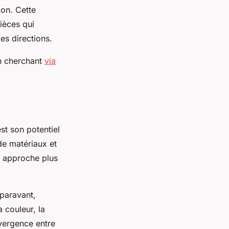
ion. Cette
ièces qui
es directions.
en cherchant
via
st son potentiel
 de matériaux et
e approche plus
uparavant,
 couleur, la
vergence entre