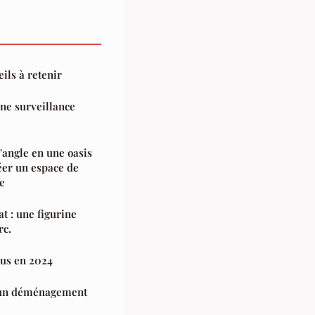
eils à retenir
une surveillance
'angle en une oasis
éer un espace de
le
t : une figurine
rc.
ndus en 2024
r un déménagement