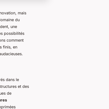
nnovation, mais
domaine du
dent, une
es possibilités
erons comment
 finis, en
 audacieuses.
rés dans le
tructures et des
ques de
ures
mprimées