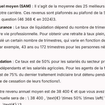
uel moyen (SAM)
: Il s'agit de la moyenne des 25 meilleur
otre carrière. Ces revenus sont plafonnés au plafond de la S
n question (46 368 € en 2024)3.
urance
: Le taux de liquidation dépend du nombre de trime
e vie professionnelle. Pour obtenir une retraite à taux plei
lé un certain nombre de trimestres, qui varie en fonction d
ar exemple, 43 ans ou 172 trimestres pour les personnes né
idation
: Ce taux est de 50% pour les salariés du secteur pri
indépendants et les salariés agricoles. Pour les agents de la 
est de 75% du dernier traitement indiciaire brut détenu pen
e de cessation de leurs fonctions1.
otre revenu annuel moyen est de 38 400 € et que vous avez 
nnuelle sera de : \ 38 400 , \text{€} \times 50% \times \left(
, \text{€} \3.