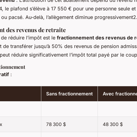
revenu
: L’attribution de cet abattement dépend du revenu n
4, le plafond s’élève à 17 550 € pour une personne seule e
 ou pacsé. Au-delà, l’allègement diminue progressivement2
t des revenus de retraite
de réduire l’impôt est le
fractionnement des revenus de r
et de transférer jusqu’à 50% des revenus de pension admiss
 peut réduire significativement l’impôt total payé par le coup
ctionnement
atif
:
Sans fractionnement
Avec fraction
x
78 300 $
48 300 $