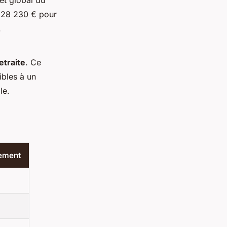
et global du
t 28 230 € pour
.
etraite
. Ce
ibles à un
le.
nement