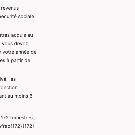
s revenus
écurité sociale
stres acquis au
n, vous devez
e votre année de
es à partir de
vé, les
fonction
dant au moins 6
172 trimestres,
 \frac{172}{172}