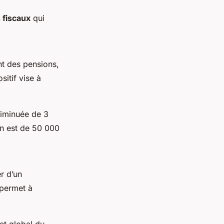
 fiscaux
qui
nt des pensions,
itif vise à
diminuée de 3
on est de 50 000
er d’un
 permet à