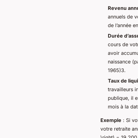
Revenu ann
annuels de v
de l’année e
Durée d’ass
cours de votr
avoir accumu
naissance (p
1965)3.
Taux de liqu
travailleurs 
publique, il 
mois à la dat
Exemple
: Si v
votre retraite a
\right) = 19 200 