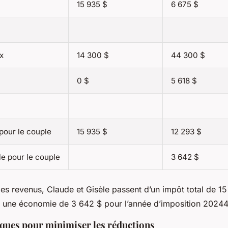
15 935 $
6 675 $
x
14 300 $
44 300 $
0 $
5 618 $
pour le couple
15 935 $
12 293 $
e pour le couple
3 642 $
les revenus, Claude et Gisèle passent d’un impôt total de 1
nsi une économie de 3 642 $ pour l’année d’imposition 20244
iques pour minimiser les réductions