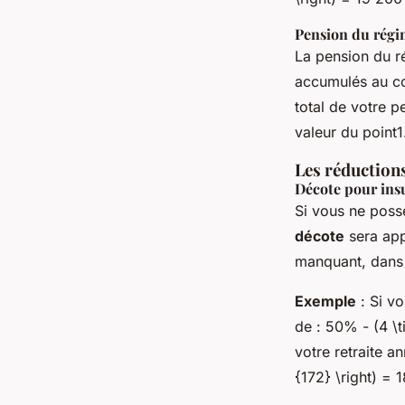
Pension du rég
La pension du r
accumulés au co
total de votre p
valeur du point1
Les réductions
Décote pour insu
Si vous ne possé
décote
sera app
manquant, dans l
Exemple
: Si vo
de : 50% - (4 \
votre retraite a
{172} \right) = 1