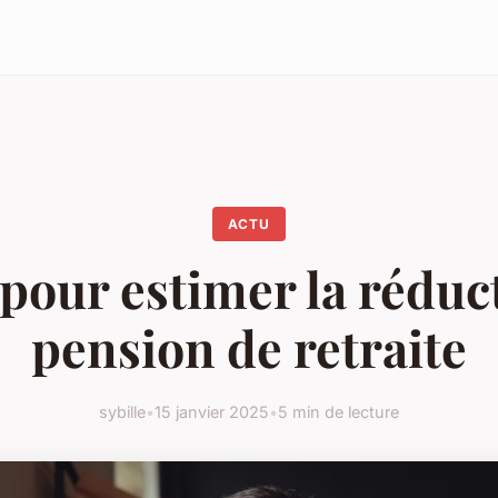
ACTU
pour estimer la réduc
pension de retraite
sybille
•
15 janvier 2025
•
5 min de lecture