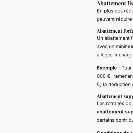
Abattement fis
En plus des rédu
peuvent réduire
Abattement forfa
Un abattement f
avec un minimum
alléger la charg
Exemple
: Pour
000 €, ramenant
€, la déduction
Abattement suppl
Les retraités de
abattement su
certains contrib