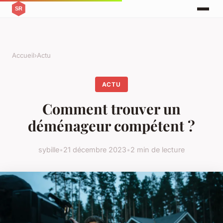
Accueil
›
Actu
ACTU
Comment trouver un
déménageur compétent ?
sybille
•
21 décembre 2023
•
2 min de lecture