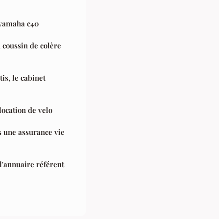
e yamaha c40
n coussin de colère
is, le cabinet
location de velo
s une assurance vie
l'annuaire référent