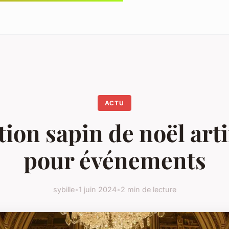
ACTU
ion sapin de noël arti
pour événements
sybille
•
1 juin 2024
•
2 min de lecture