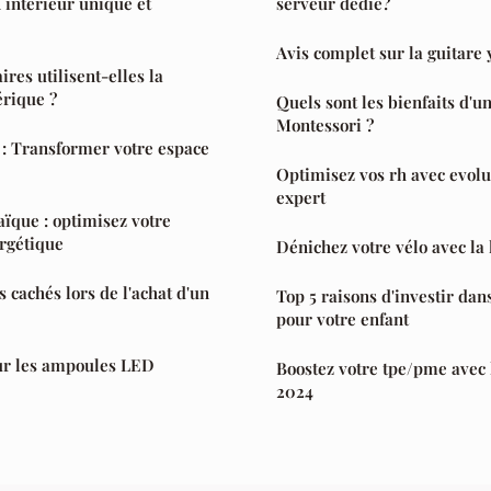
 intérieur unique et
serveur dédié?
Avis complet sur la guitar
ires utilisent-elles la
rique ?
Quels sont les bienfaits d'u
Montessori ?
e : Transformer votre espace
Optimisez vos rh avec evolut
expert
ïque : optimisez votre
rgétique
Dénichez votre vélo avec la 
s cachés lors de l'achat d'un
Top 5 raisons d'investir dan
pour votre enfant
ur les ampoules LED
Boostez votre tpe/pme avec 
2024