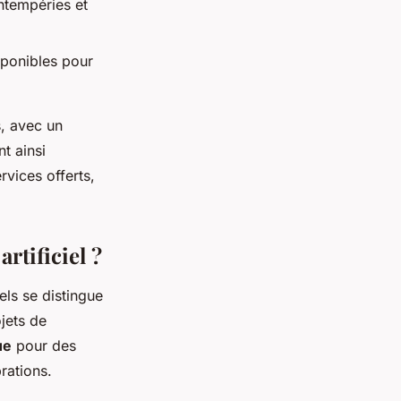
intempéries et
sponibles pour
s, avec un
nt ainsi
rvices offerts,
rtificiel ?
els se distingue
jets de
ue
pour des
rations.