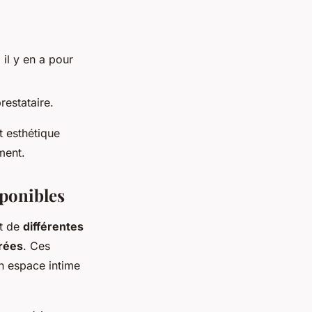
il y en a pour
restataire.
t esthétique
ment.
sponibles
nt de
différentes
rées
. Ces
n espace intime