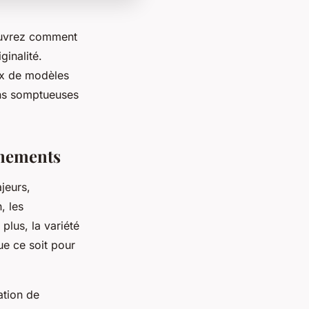
couvrez comment
ginalité.
ix de modèles
ons somptueuses
vénements
jeurs,
, les
plus, la variété
ue ce soit pour
ation de