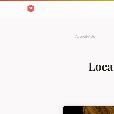
Accueil
›
Actu
Locat