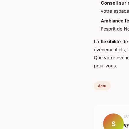
Conseil sur
votre espace
Ambiance fé
l'esprit de N
La
flexibilité
de 
événementiels, a
Que votre événem
pour vous.
Actu
EC
S
sy