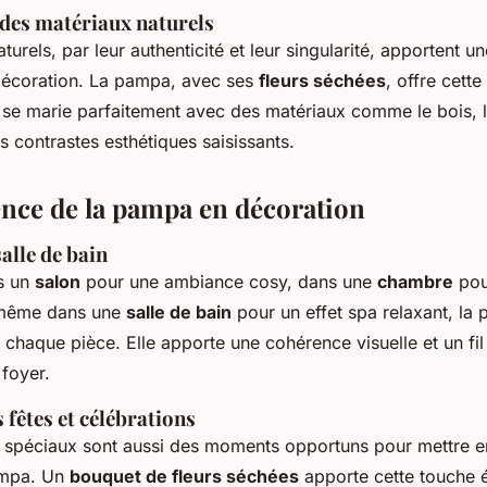
 des matériaux naturels
turels, par leur authenticité et leur singularité, apportent 
décoration. La pampa, avec ses
fleurs séchées
, offre cett
 se marie parfaitement avec des matériaux comme le bois, l
s contrastes esthétiques saisissants.
ence de la pampa en décoration
salle de bain
s un
salon
pour une ambiance cosy, dans une
chambre
pou
 même dans une
salle de bain
pour un effet spa relaxant, la 
chaque pièce. Elle apporte une cohérence visuelle et un fil
 foyer.
s fêtes et célébrations
spéciaux sont aussi des moments opportuns pour mettre en
ampa. Un
bouquet de fleurs séchées
apporte cette touche é