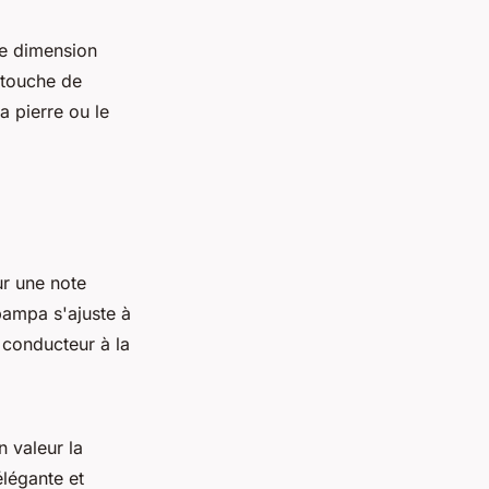
une dimension
e touche de
a pierre ou le
r une note
pampa s'ajuste à
 conducteur à la
 valeur la
légante et