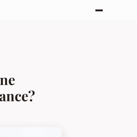
une
dance?