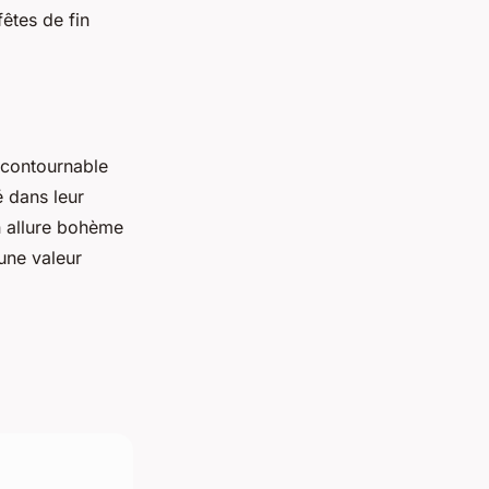
êtes de fin
ncontournable
é dans leur
on allure bohème
une valeur