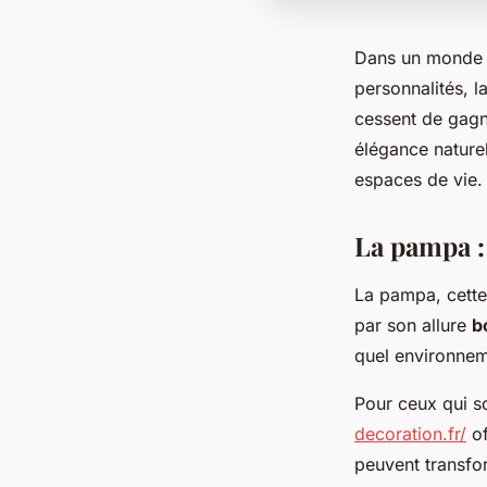
Dans un monde où
personnalités, l
cessent de gagn
élégance nature
espaces de vie
La pampa :
La pampa, cette
par son allure
b
quel environnem
Pour ceux qui so
decoration.fr/
of
peuvent transfo