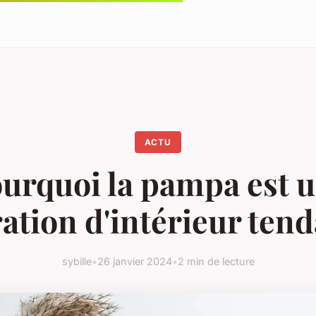
ACTU
urquoi la pampa est 
ation d'intérieur ten
sybille
•
26 janvier 2024
•
2 min de lecture