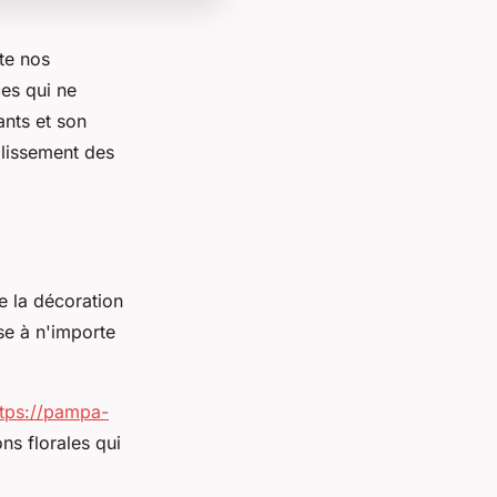
te nos
ces qui ne
nts et son
llissement des
e la décoration
se à n'importe
ttps://pampa-
ns florales qui