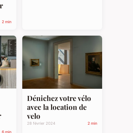
r
2 min
Dénichez votre vélo
avec la location de
r
velo
28 février 2024
2 min
6 min