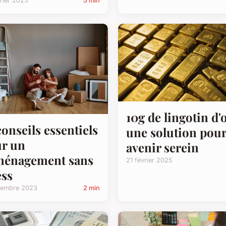
rier 2025
5 min
10g de lingotin d'o
conseils essentiels
une solution pou
r un
avenir serein
ménagement sans
21 février 2025
ess
cembre 2023
2 min