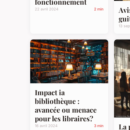
fonctionnement
Avi
22 avril 2024
2 min
gui
13 se
Impact ia
bibliothèque :
avancée ou menace
pour les libraires?
La 
16 avril 2024
3 min