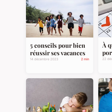
À q
5 conseils pour bien
por
réussir ses vacances
22 dé
14 décembre 2023
2 min