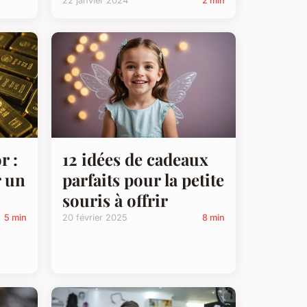
22 janvier 2024
2 min
r :
12 idées de cadeaux
r un
parfaits pour la petite
souris à offrir
5 min
20 février 2025
8 min