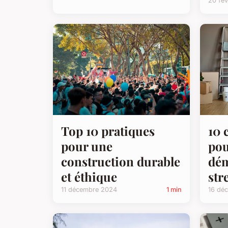
20 fév
Top 10 pratiques
10 
pour une
pou
construction durable
dé
et éthique
str
11 décembre 2024
1 min
16 dé