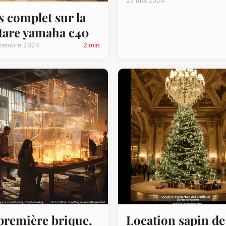
27 mai 2024
s complet sur la
tare yamaha c40
ptembre 2024
2 min
première brique,
Location sapin de