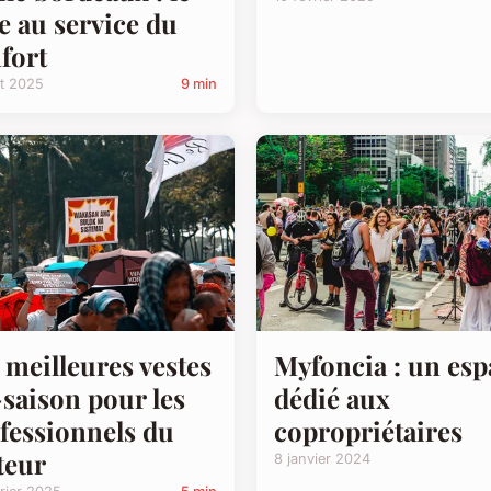
le au service du
fort
let 2025
9 min
Myfoncia : un esp
 meilleures vestes
dédié aux
saison pour les
copropriétaires
fessionnels du
teur
8 janvier 2024