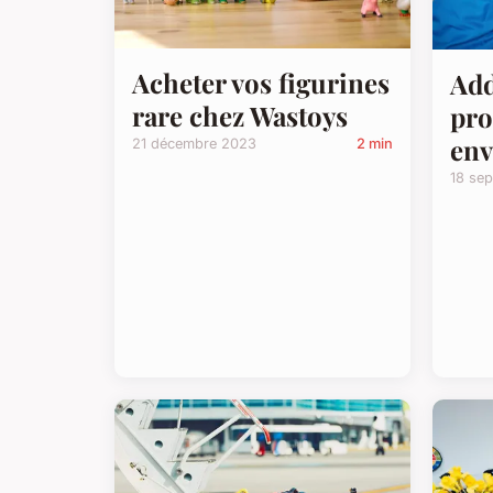
Acheter vos figurines
Add
rare chez Wastoys
pro
env
21 décembre 2023
2 min
18 se