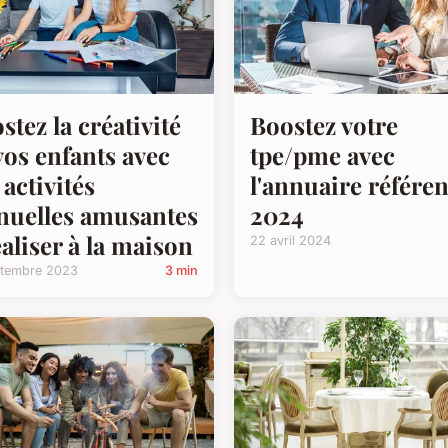
stez la créativité
Boostez votre
vos enfants avec
tpe/pme avec
 activités
l'annuaire référen
uelles amusantes
2024
éaliser à la maison
22 avril 2024
ptembre 2023
3 min