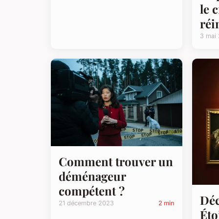
le 
réi
3 mai
Comment trouver un
déménageur
compétent ?
Déc
21 décembre 2023
2 min
Éto