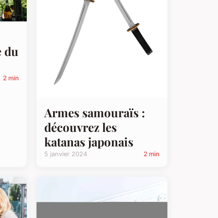
e du
2 min
Armes samouraïs :
découvrez les
katanas japonais
5 janvier 2024
2 min