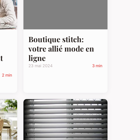
Boutique stitch:
votre allié mode en
ligne
t
23 mai 2024
3 min
2 min