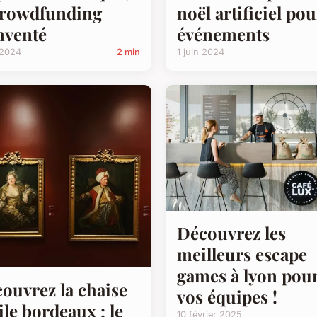
crowdfunding
noël artificiel pou
nventé
événements
 2024
2 min
1 juin 2024
Découvrez les
meilleurs escape
games à lyon pou
ouvrez la chaise
vos équipes !
ile bordeaux : le
10 février 2025