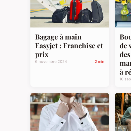
Bagage à main
Boo
Easyjet : Franchise et
de 
prix
des
man
6 novembre 2024
2 min
à r
16 se