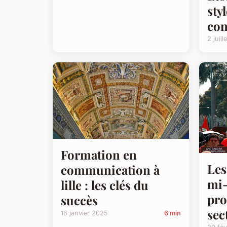
sty
con
2 juil
Formation en
Les
communication à
mi-
lille : les clés du
pro
succès
sec
16 janvier 2025
6 min