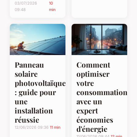
03/07/2026
10
09:48
min
Panneau
Comment
solaire
optimiser
photovoltaïque
votre
: guide pour
consommation
une
avec un
installation
expert
réussie
économies
d'énergie
12/06/2026 09:36
11 min
11/06/2026 09:44
12 min