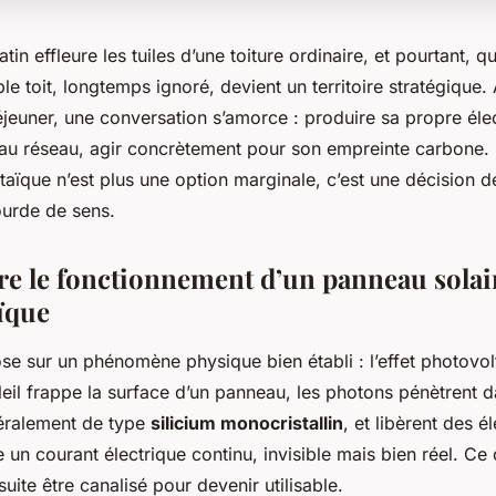
tin effleure les tuiles d’une toiture ordinaire, et pourtant, 
e toit, longtemps ignoré, devient un territoire stratégique.
éjeuner, une conversation s’amorce : produire sa propre élect
u réseau, agir concrètement pour son empreinte carbone.
taïque n’est plus une option marginale, c’est une décision de
ourde de sens.
 le fonctionnement d’un panneau solai
ïque
se sur un phénomène physique bien établi : l’effet photovo
leil frappe la surface d’un panneau, les photons pénètrent da
néralement de type
silicium monocristallin
, et libèrent des é
n courant électrique continu, invisible mais bien réel. Ce
suite être canalisé pour devenir utilisable.