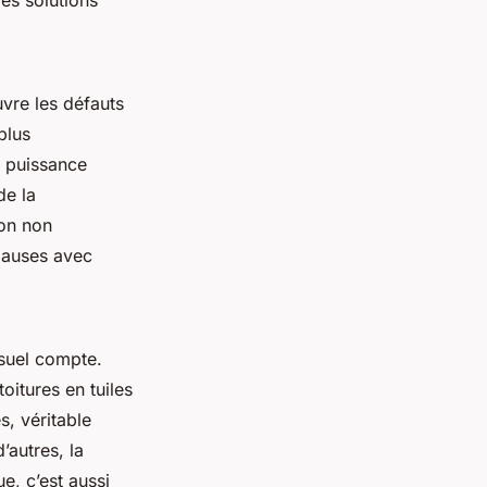
uvre les défauts
 plus
a puissance
de la
ion non
clauses avec
isuel compte.
toitures en tuiles
s, véritable
’autres, la
e, c’est aussi