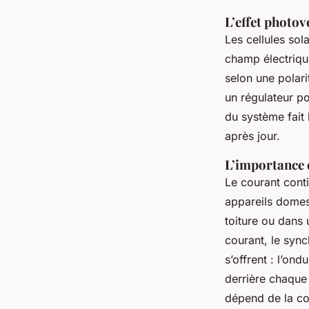
L’effet photo
Les cellules sol
champ électriqu
selon une polari
un régulateur po
du système fait l
après jour.
L’importance d
Le courant cont
appareils domest
toiture ou dans 
courant, le sync
s’offrent : l’on
derrière chaque
dépend de la con