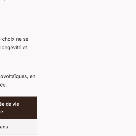
e choix ne se
longévité et
ovoltaïques, en
mée.
ée de vie
ée
 ans