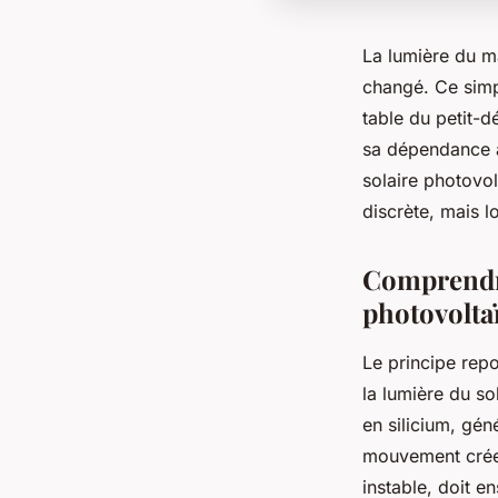
La lumière du ma
changé. Ce simpl
table du petit-d
sa dépendance a
solaire photovol
discrète, mais l
Comprendre
photovolta
Le principe repo
la lumière du so
en silicium, gé
mouvement crée u
instable, doit en