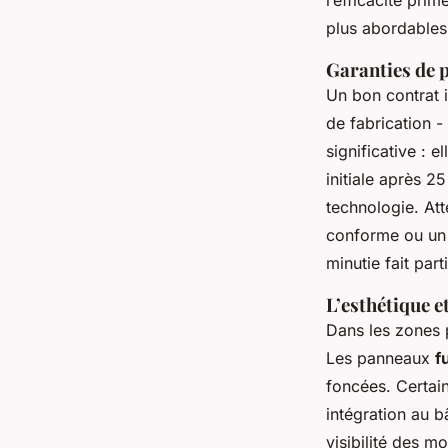
plus abordables
Garanties de 
Un bon contrat 
de fabrication 
significative : 
initiale après 2
technologie. Att
conforme ou un e
minutie fait par
L’esthétique et
Dans les zones 
Les panneaux
f
foncées. Certain
intégration au bâ
visibilité des 