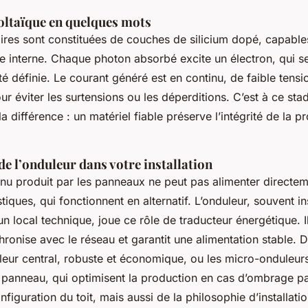
voltaïque en quelques mots
aires sont constituées de couches de silicium dopé, capabl
e interne. Chaque photon absorbé excite un électron, qui s
té définie. Le courant généré est en continu, de faible tensi
ur éviter les surtensions ou les déperditions. C’est à ce sta
a différence : un matériel fiable préserve l’intégrité de la p
e l’onduleur dans votre installation
inu produit par les panneaux ne peut pas alimenter directem
iques, qui fonctionnent en alternatif. L’onduleur, souvent in
un local technique, joue ce rôle de traducteur énergétique. I
hronise avec le réseau et garantit une alimentation stable. 
duleur central, robuste et économique, ou les micro-onduleurs,
 panneau, qui optimisent la production en cas d’ombrage par
figuration du toit, mais aussi de la philosophie d’installatio