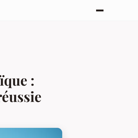
ïque :
réussie