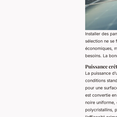
Installer des pa
sélection ne se 
économiques, ma
besoins. La bon
Puissance crê
La puissance d’
conditions stan
pour une surface
est convertie en
noire uniforme,
polycristallins,
l’efficacité pri