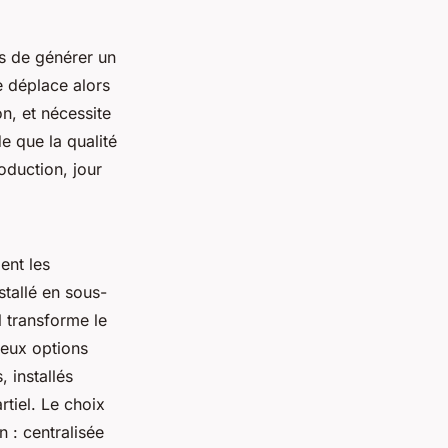
es de générer un
e déplace alors
on, et nécessite
de que la qualité
roduction, jour
ent les
stallé en sous-
l transforme le
Deux options
 installés
tiel. Le choix
n : centralisée