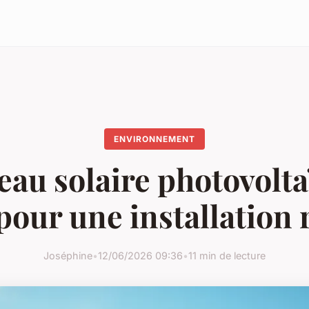
ENVIRONNEMENT
au solaire photovolta
pour une installation 
Joséphine
•
12/06/2026 09:36
•
11 min de lecture