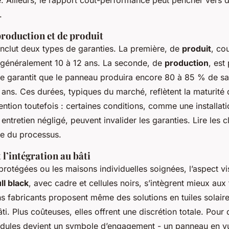
.
production et de produit
inclut deux types de garanties. La première, de
produit
, co
- généralement 10 à 12 ans. La seconde, de
production
, est
elle garantit que le panneau produira encore 80 à 85 % de s
5 ans. Ces durées, typiques du marché, reflètent la maturité 
ention toutefois : certaines conditions, comme une installat
ntretien négligé, peuvent invalider les garanties. Lire les 
tie du processus.
 l’intégration au bâti
protégées ou les maisons individuelles soignées, l’aspect v
ull black
, avec cadre et cellules noirs, s’intègrent mieux aux 
s fabricants proposent même des solutions en tuiles solaire
ti. Plus coûteuses, elles offrent une discrétion totale. Pour d
modules devient un symbole d’engagement - un panneau en vu