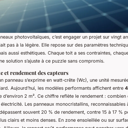
nneaux photovoltaïques, c’est engager un projet sur vingt an
fait pas à la légère. Elle repose sur des paramètres techniqu
is aussi esthétiques. Chaque toit a ses contraintes, chaqu
ne solution s’ajuste à ce puzzle sans compromis.
te et rendement des capteurs
un panneau s’exprime en watt-crête (Wc), une unité mesuré
dard. Aujourd’hui, les modèles performants affichent entre
4
 d’environ 2 m². Ce chiffre reflète le rendement : combien 
 électricité. Les panneaux monocristallins, reconnaissables à
 dépassent souvent 20 % de rendement, contre 15 à 17 % p
 plus clairs et moins denses. En zone ensoleillée ou sur surfa
me. Ailleurs, le rapport coût-performance peut pencher vers 