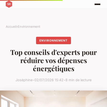
Accueil
›
Environnement
ENVIRONNEMENT
Top conseils d'experts pour
réduire vos dépenses
énergétiques
Joséphine
•
02/07/2026 15:42
•
8 min de lecture