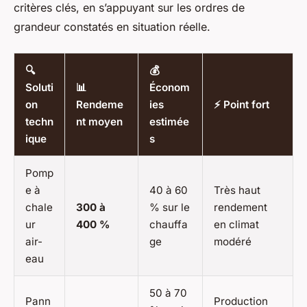
critères clés, en s’appuyant sur les ordres de
grandeur constatés en situation réelle.
🔍
💰
Soluti
📊
Économ
on
Rendeme
ies
⚡ Point fort
techn
nt moyen
estimée
ique
s
Pomp
e à
40 à 60
Très haut
chale
300 à
% sur le
rendement
ur
400 %
chauffa
en climat
air-
ge
modéré
eau
50 à 70
Pann
Production