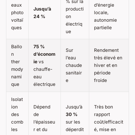
% sur la
eaux
d’énergie
Jusqu’à
producti
photo
locale,
24 %
on
voltaï
autonomie
électriq
ques
partielle
ue
Ballo
75 %
Sur
Rendement
n
d’économ
l’eau
très élevé en
ther
ie
vs
chaude
hiver et en
mody
chauffe-
sanitair
période
nami
eau
e
froide
que
électrique
Isolat
ion
Dépend
Jusqu’à
Très bon
des
de
30 %
rapport
comb
l’épaisseu
sur les
coût/efficacit
les
r et du
déperdit
é, mise en