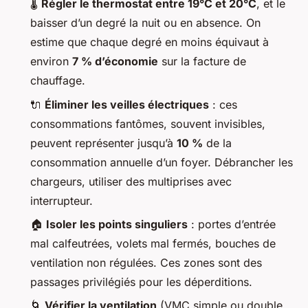
🌡️
Régler le thermostat entre 19°C et 20°C
, et le
baisser d’un degré la nuit ou en absence. On
estime que chaque degré en moins équivaut à
environ
7 % d’économie
sur la facture de
chauffage.
🔌
Éliminer les veilles électriques
: ces
consommations fantômes, souvent invisibles,
peuvent représenter jusqu’à
10 %
de la
consommation annuelle d’un foyer. Débrancher les
chargeurs, utiliser des multiprises avec
interrupteur.
🏠
Isoler les points singuliers
: portes d’entrée
mal calfeutrées, volets mal fermés, bouches de
ventilation non régulées. Ces zones sont des
passages privilégiés pour les déperditions.
🌀
Vérifier la ventilation
(VMC simple ou double