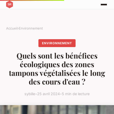
Accueil
›
Environnement
ENVIRONNEMENT
Quels sont les bénéfices
écologiques des zones
tampons végétalisées le long
des cours d'eau ?
sybille
•
25 avril 2024
•
5 min de lecture