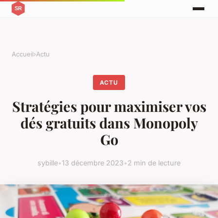
Accueil
›
Actu
ACTU
Stratégies pour maximiser vos
dés gratuits dans Monopoly
Go
sybille
•
13 décembre 2023
•
2 min de lecture