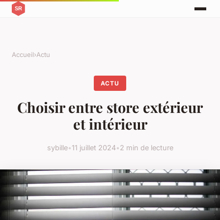
Accueil
›
Actu
ACTU
Choisir entre store extérieur
et intérieur
sybille
•
11 juillet 2024
•
2 min de lecture