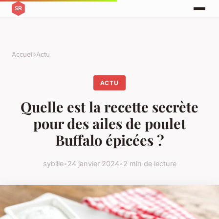
Accueil
›
Actu
ACTU
Quelle est la recette secrète
pour des ailes de poulet
Buffalo épicées ?
sybille
•
24 janvier 2024
•
2 min de lecture