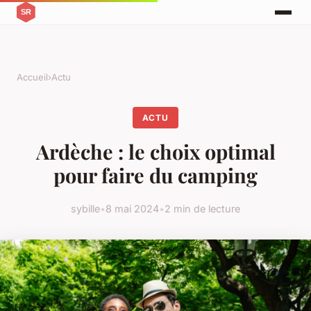
Accueil
›
Actu
ACTU
Ardèche : le choix optimal
pour faire du camping
sybille
•
8 mai 2024
•
2 min de lecture