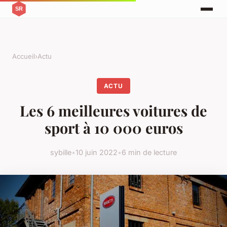
Accueil
›
Actu
ACTU
Les 6 meilleures voitures de
sport à 10 000 euros
sybille
•
10 juin 2022
•
6 min de lecture