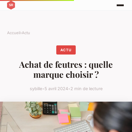
Accueil
›
Actu
ACTU
Achat de feutres : quelle
marque choisir ?
sybille
•
5 avril 2024
•
2 min de lecture