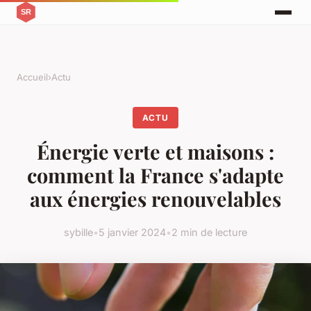
Accueil
›
Actu
ACTU
Énergie verte et maisons :
comment la France s'adapte
aux énergies renouvelables
sybille
•
5 janvier 2024
•
2 min de lecture