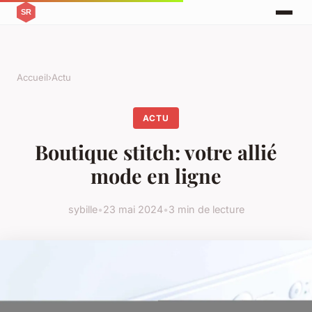
Accueil
›
Actu
ACTU
Boutique stitch: votre allié
mode en ligne
sybille
•
23 mai 2024
•
3 min de lecture