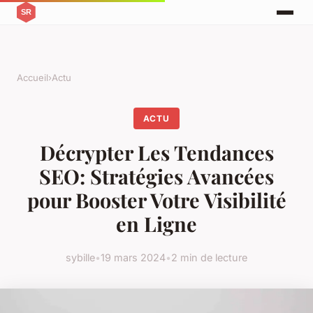
Accueil
›
Actu
ACTU
Décrypter Les Tendances
SEO: Stratégies Avancées
pour Booster Votre Visibilité
en Ligne
sybille
•
19 mars 2024
•
2 min de lecture