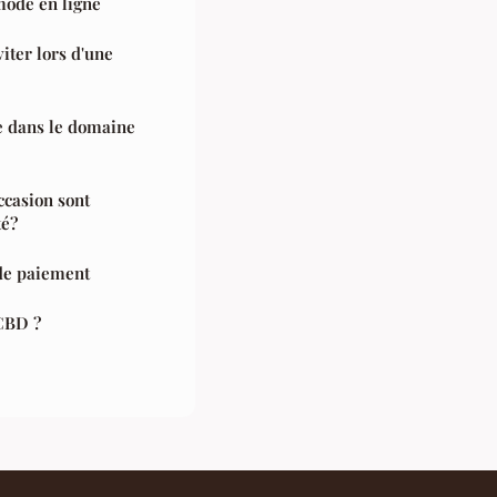
 mode en ligne
viter lors d'une
e dans le domaine
ccasion sont
té?
 de paiement
 CBD ?