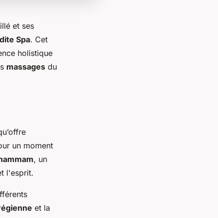
llé et ses
dite Spa
. Cet
ence holistique
es
massages
du
qu’offre
 pour un moment
hammam
, un
 l'esprit.
fférents
végienne
et la