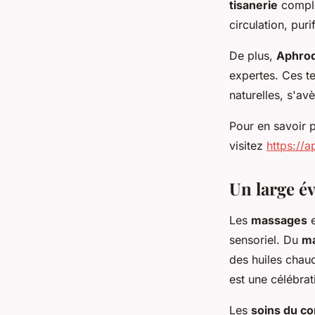
tisanerie
complè
circulation, pur
De plus,
Aphrod
expertes. Ces te
naturelles, s'av
Pour en savoir 
visitez
https://a
Un large év
Les
massages
e
sensoriel. Du
ma
des huiles chau
est une célébrat
Les
soins du co