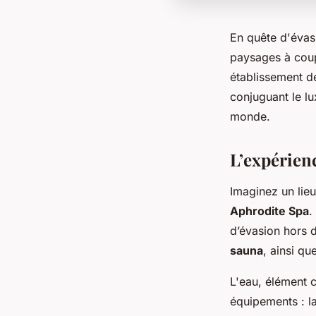
En quête d'évasi
paysages à coupe
établissement de
conjuguant le l
monde.
L’expérien
Imaginez un lieu
Aphrodite Spa
.
d’évasion hors 
sauna
, ainsi qu
L'eau, élément c
équipements : l