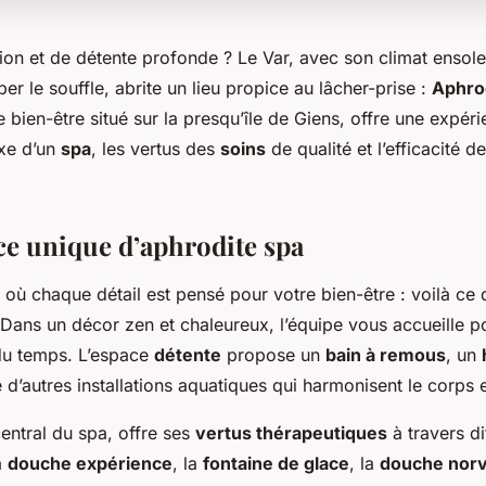
on et de détente profonde ? Le Var, avec son climat ensolei
r le souffle, abrite un lieu propice au lâcher-prise :
Aphro
 bien-être situé sur la presqu’île de Giens, offre une expéri
uxe d’un
spa
, les vertus des
soins
de qualité et l’efficacité d
ce unique d’aphrodite spa
 où chaque détail est pensé pour votre bien-être : voilà ce 
 Dans un décor zen et chaleureux, l’équipe vous accueille
du temps. L’espace
détente
propose un
bain à remous
, un
e d’autres installations aquatiques qui harmonisent le corps et
entral du spa, offre ses
vertus thérapeutiques
à travers di
a
douche expérience
, la
fontaine de glace
, la
douche nor