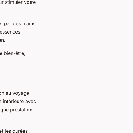
r stimuler votre
és par des mains
 essences
en.
e bien-être,
ion au voyage
ie intérieure avec
aque prestation
 et les durées