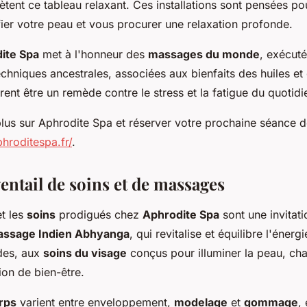
tent ce tableau relaxant. Ces installations sont pensées pou
ifier votre peau et vous procurer une relaxation profonde.
ite Spa
met à l'honneur des
massages du monde
, exécut
chniques ancestrales, associées aux bienfaits des huiles et
èrent être un remède contre le stress et la fatigue du quotidi
plus sur Aphrodite Spa et réserver votre prochaine séance d
phroditespa.fr/
.
entail de soins et de massages
t les
soins
prodigués chez
Aphrodite Spa
sont une invitat
ssage Indien Abhyanga
, qui revitalise et équilibre l'énerg
des, aux
soins du visage
conçus pour illuminer la peau, ch
ion de bien-être.
rps
varient entre enveloppement,
modelage
et
gommage
,