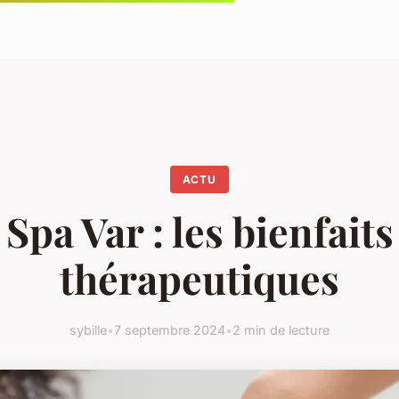
ACTU
Spa Var : les bienfaits
thérapeutiques
sybille
•
7 septembre 2024
•
2 min de lecture