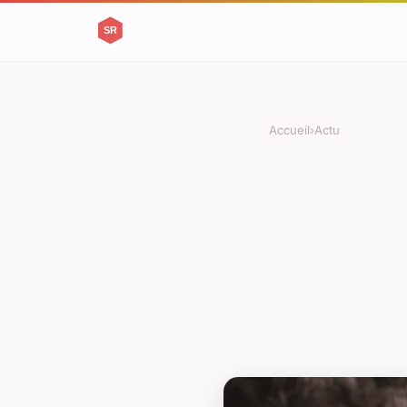
Accueil
›
Actu