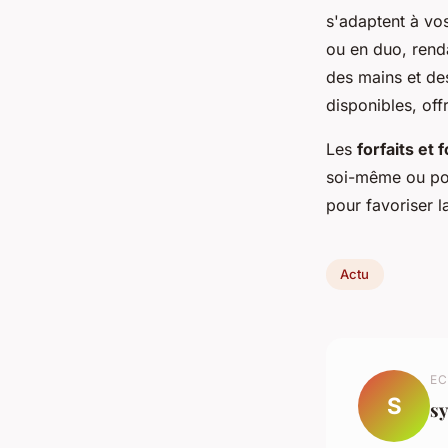
s'adaptent à vos
ou en duo, rend
des mains et des
disponibles, off
Les
forfaits et
soi-même ou pou
pour favoriser l
Actu
EC
S
sy