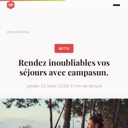
Accueil
›
Actu
ACTU
Rendez inoubliables vos
séjours avec campasun.
sybille
•
22 mars 2024
•
2 min de lecture