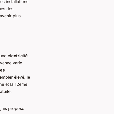
 les installations
ues des
avenir plus
 une
électricité
yenne varie
es
embler élevé, le
me et la 12ème
atuite.
nçais propose