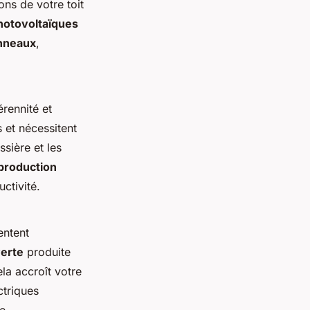
ons de votre toit
otovoltaïques
nneaux
,
érennité et
 et nécessitent
sière et les
 production
ctivité.
entent
verte
produite
ela accroît votre
ctriques
e.