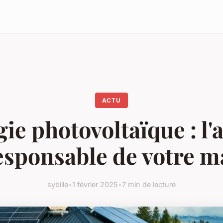
ACTU
ie photovoltaïque : l'
esponsable de votre m
sybille
•
1 février 2025
•
7 min de lecture