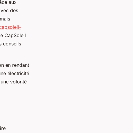
râce aux
avec des
 mais
capsoleil-
me CapSoleil
es conseils
on en rendant
ne électricité
 une volonté
ire