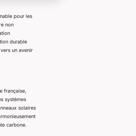
nable pour les
fre non
ation
tion durable
 vers un avenir
e française,
Les systèmes
panneaux solaires
 harmonieusement
nte carbone.