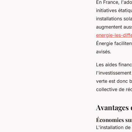
En France, l'ad
initiatives éta
installations s
augmentent aussi
energie-les-diff
Énergie faciliten
avisés.
Les aides finan
l'investissement
verte est donc 
collective de r
Avantages 
Économies sur 
L'installation de