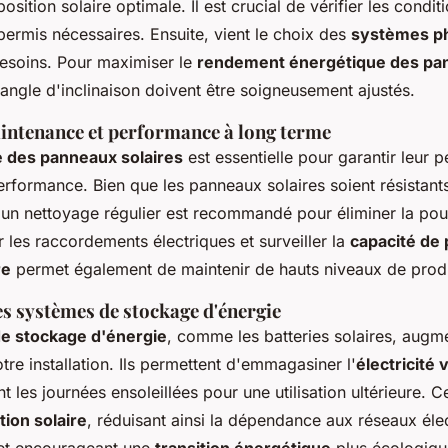
sition solaire optimale. Il est crucial de vérifier les conditi
 permis nécessaires. Ensuite, vient le choix des
systèmes ph
esoins. Pour maximiser le
rendement énergétique des pa
 l'angle d'inclinaison doivent être soigneusement ajustés.
intenance et performance à long terme
 des panneaux solaires
est essentielle pour garantir leur p
erformance. Bien que les panneaux solaires soient résistants
 un nettoyage régulier est recommandé pour éliminer la pous
r les raccordements électriques et surveiller la
capacité de
re
permet également de maintenir de hauts niveaux de produ
s systèmes de stockage d'énergie
e stockage d'énergie
, comme les batteries solaires, augm
otre installation. Ils permettent d'emmagasiner l'
électricité 
 les journées ensoleillées pour une utilisation ultérieure. C
on solaire
, réduisant ainsi la dépendance aux réseaux éle
 et encourageant une
transition énergétique
plus écologiqu