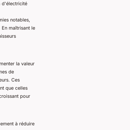
d'électricité
mies notables,
En maîtrisant le
nisseurs
menter la valeur
èmes de
teurs. Ces
nt que celles
croissant pour
vement à réduire