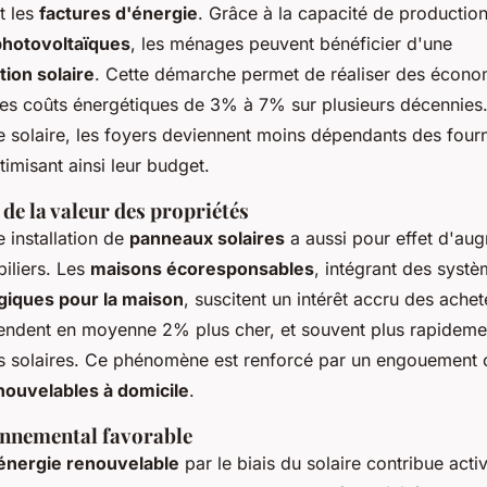
t les
factures d'énergie
. Grâce à la capacité de production 
hotovoltaïques
, les ménages peuvent bénéficier d'une
on solaire
. Cette démarche permet de réaliser des écono
les coûts énergétiques de 3% à 7% sur plusieurs décennies. 
e solaire, les foyers deviennent moins dépendants des four
timisant ainsi leur budget.
de la valeur des propriétés
e installation de
panneaux solaires
a aussi pour effet d'aug
iliers. Les
maisons écoresponsables
, intégrant des syst
giques pour la maison
, suscitent un intérêt accru des ache
vendent en moyenne 2% plus cher, et souvent plus rapideme
ons solaires. Ce phénomène est renforcé par un engouement 
nouvelables à domicile
.
nnemental favorable
énergie renouvelable
par le biais du solaire contribue acti