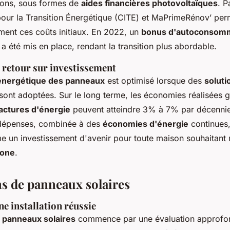
tions, sous formes de
aides financières photovoltaïques
. P
pour la Transition Énergétique (CITE) et MaPrimeRénov’ per
ement ces coûts initiaux. En 2022, un
bonus d'autoconsom
 a été mis en place, rendant la transition plus abordable.
 retour sur investissement
nergétique des panneaux
est optimisé lorsque des
soluti
sont adoptées. Sur le long terme, les économies réalisées g
actures d'énergie
peuvent atteindre 3% à 7% par décennie
 dépenses, combinée à des
économies d'énergie
continues,
un investissement d'avenir pour toute maison souhaitant 
bone
.
ns de panneaux solaires
e installation réussie
e panneaux solaires
commence par une évaluation approfond