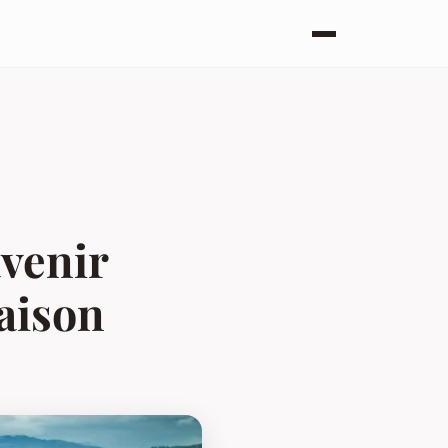
avenir
aison