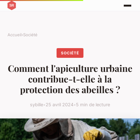
Accueil
›
Société
SOCIÉTÉ
Comment l'apiculture urbaine
contribue-t-elle à la
protection des abeilles ?
sybille
•
25 avril 2024
•
5 min de lecture