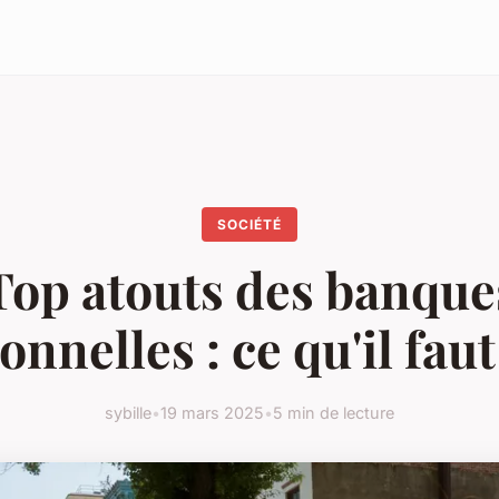
SOCIÉTÉ
Top atouts des banque
onnelles : ce qu'il fau
sybille
•
19 mars 2025
•
5 min de lecture