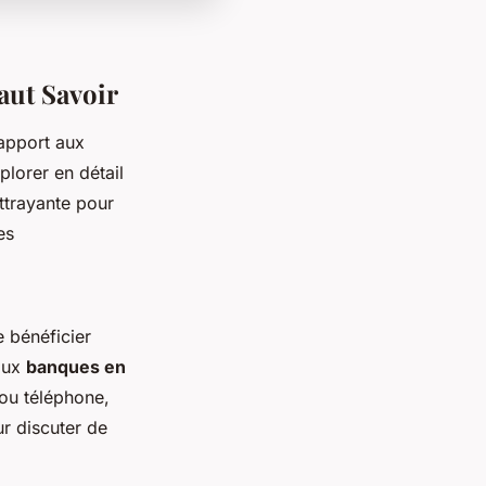
aut Savoir
rapport aux
plorer en détail
attrayante pour
es
e bénéficier
 aux
banques en
 ou téléphone,
r discuter de