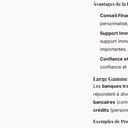
Avantages de la 
Conseil Fina
personnalisé,
Support Imm
support imméd
importantes.
Confiance e
confiance et 
Large Gamme d
Les
banques tra
répondent à dive
bancaires
(com
crédits
(personn
Exemples de Prod