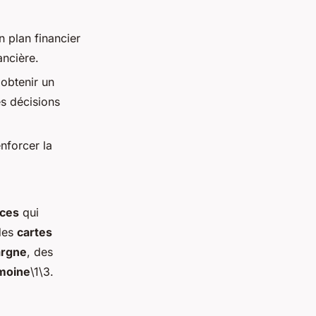
n plan financier
ancière.
obtenir un
es décisions
enforcer la
ices
qui
des
cartes
argne
, des
imoine
\1\3.