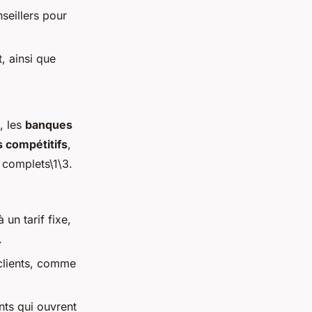
seillers pour
t, ainsi que
, les
banques
fs compétitifs
,
complets\1\3.
un tarif fixe,
.
 clients, comme
nts qui ouvrent