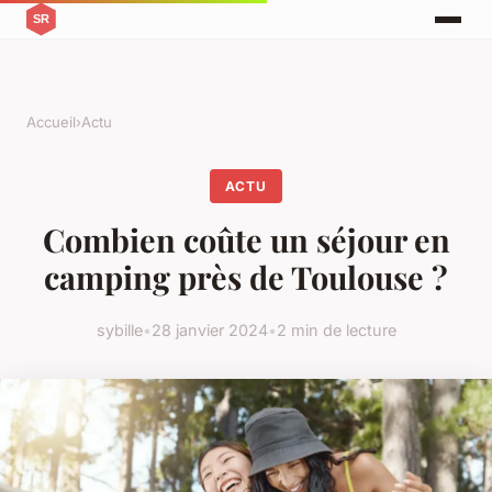
Accueil
›
Actu
ACTU
Combien coûte un séjour en
camping près de Toulouse ?
sybille
•
28 janvier 2024
•
2 min de lecture